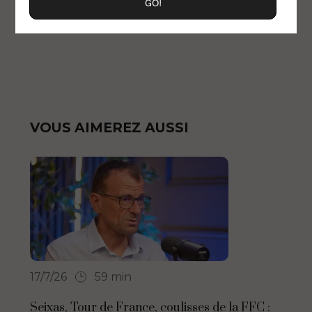
VOUS AIMEREZ AUSSI
17/7/26
59 min
Seixas, Tour de France, coulisses de la FFC :